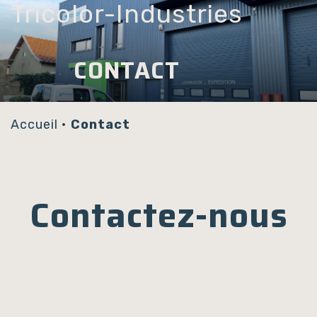
Tricolor-Industries
Panneau de gestion des cookies
CONTACT
Accueil
•
Contact
Contactez-nous