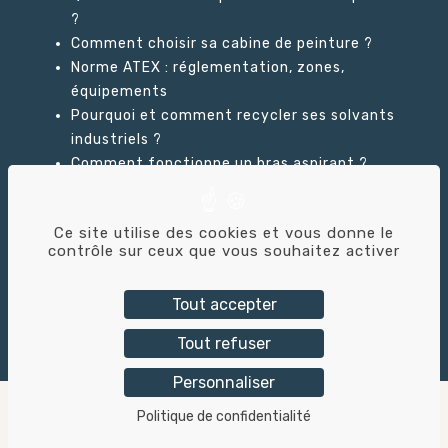
?
Comment choisir sa cabine de peinture ?
Norme ATEX : réglementation, zones,
équipements
Pourquoi et comment recycler ses solvants
industriels ?
Comment fonctionne un bras aspirant ?
Ce site utilise des cookies et vous donne le
GLOSSAIRE
contrôle sur ceux que vous souhaitez activer
Tout accepter
Tricolor Industries © – 2026 – Création du
Tout refuser
site :
Alix & Co
Personnaliser
Mentions légales
–
Politique de confidentialité
–
Politique de confidentialité
contact
Accessibilité