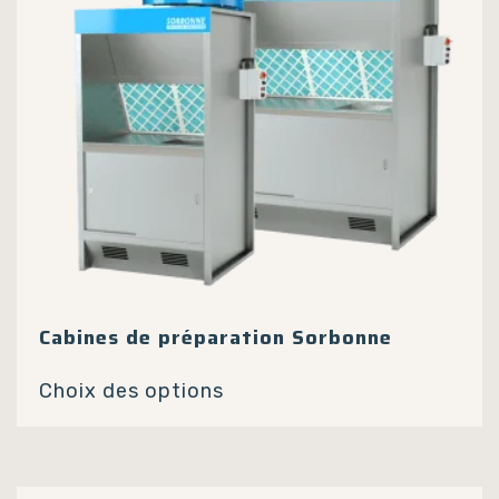
Cabines de préparation Sorbonne
Ce
Choix des options
produit
a
plusieurs
variations.