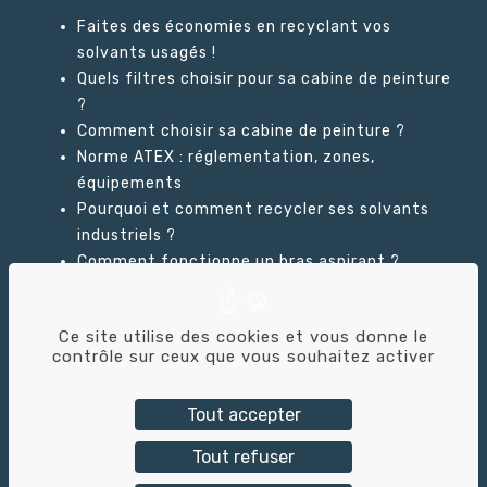
Faites des économies en recyclant vos
solvants usagés !
Quels filtres choisir pour sa cabine de peinture
?
Comment choisir sa cabine de peinture ?
Norme ATEX : réglementation, zones,
équipements
Pourquoi et comment recycler ses solvants
industriels ?
Comment fonctionne un bras aspirant ?
Ce site utilise des cookies et vous donne le
GLOSSAIRE
contrôle sur ceux que vous souhaitez activer
Tout accepter
Tricolor Industries © – 2026 – Création du
Tout refuser
site :
Alix & Co