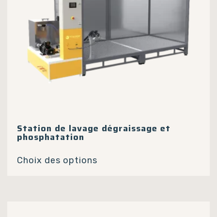
Station de lavage dégraissage et
phosphatation
Ce
Choix des options
produit
a
plusieurs
variations.
Les