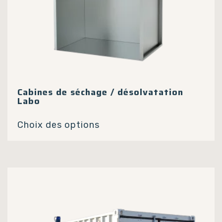
Cabines de séchage / désolvatation
Labo
Ce
Choix des options
produit
a
plusieurs
variations.
Les
options
peuvent
être