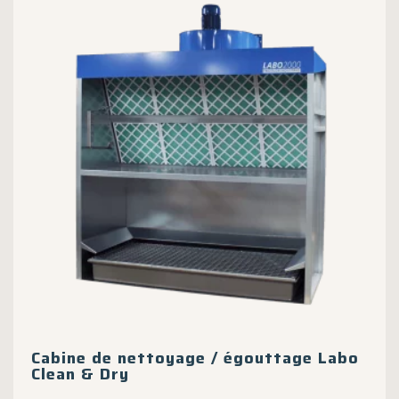
options
peuvent
être
choisies
sur
la
page
du
produit
Cabine de nettoyage / égouttage Labo
Clean & Dry