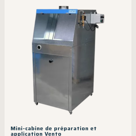
Les
options
peuvent
être
choisies
sur
la
page
du
produit
Mini-cabine de préparation et
application Vento