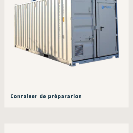
choisies
sur
la
page
du
produit
Container de préparation