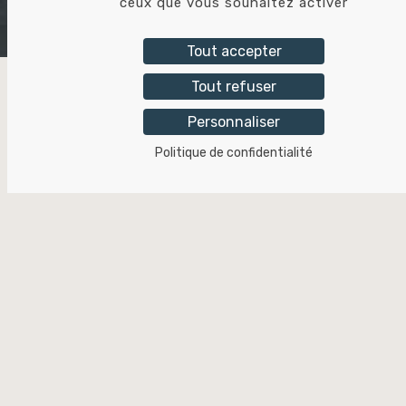
MENTI
ceux que vous souhaitez activer
Tout accepter
Accueil
•
Mentions légales
Tout refuser
Personnaliser
Politique de confidentialité
Mentions légales
Éditeur du site
Tricolor Industries
44 rue Vaucanson
69150 Décines-Charpieu
France
SIRET : 402 443 519 00051
Email : marketing@tricolor-industries.fr