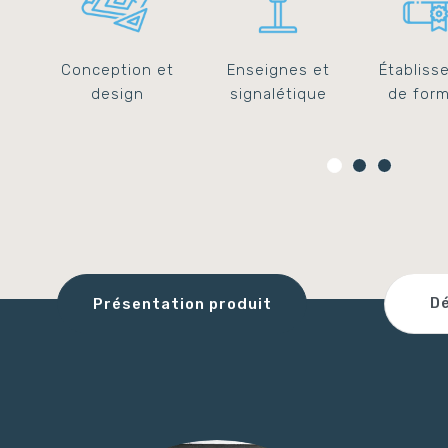
n
Norme ED 839
Réseau Car-In-Vent
e,
Conception et
Enseignes et
Établiss
et
design
signalétique
de form
Dé
Présentation produit