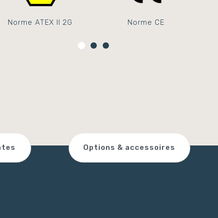
Norme ATEX II 2G
Norme CE
Transport,
travaux publics
vail du bois
Travail du métal
et location de
matériel
ntes
Options & accessoires