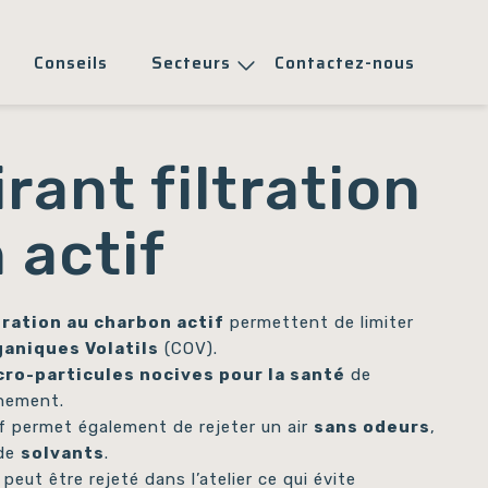
Conseils
Secteurs
Contactez-nous
rant filtration
 actif
tration au charbon actif
permettent de limiter
aniques Volatils
(COV).
cro-particules nocives pour la santé
de
nnement.
if permet également de rejeter un air
sans odeurs
,
 de
solvants
.
r peut être rejeté dans l’atelier ce qui évite