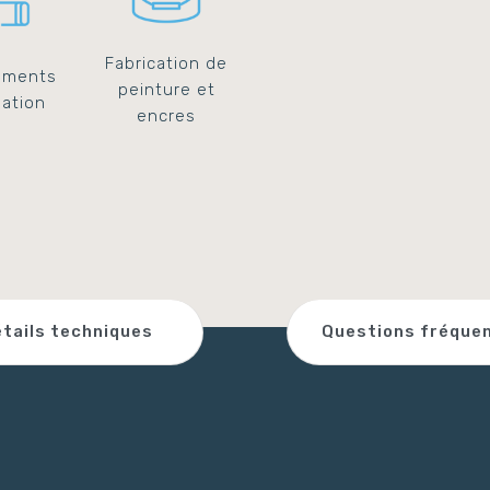
Eurovent EU4
La French Fab
Fabrication de
ements
peinture et
Marchés publics
Tra
ation
encres
tails techniques
Questions fréque