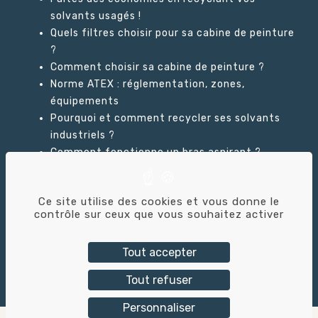
solvants usagés !
Quels filtres choisir pour sa cabine de peinture
?
Comment choisir sa cabine de peinture ?
Norme ATEX : réglementation, zones,
équipements
Pourquoi et comment recycler ses solvants
industriels ?
Comment fonctionne un bras aspirant ?
Ce site utilise des cookies et vous donne le
GLOSSAIRE
contrôle sur ceux que vous souhaitez activer
Tout accepter
Tricolor Industries © – 2026 – Création du
Tout refuser
site :
Alix & Co
Personnaliser