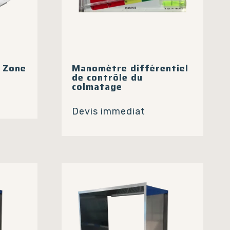
X Zone
Manomètre différentiel
de contrôle du
colmatage
e
roduit
Devis immediat
lusieurs
riations.
es
ptions
euvent
tre
hoisies
ur