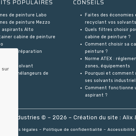
ITS POPULAIRES
CONSEILS
nes de peinture Labo
Faites des économies 
nes de peinture Mezzo
recyclant vos solvants
 aspirants Alto
Quels filtres choisir po
ainer cabine de peinture
cabine de peinture ?
go
Comment choisir sa ca
nes de préparation
peinture ?
bonne
Norme ATEX : réglemen
cleurs solvant
zones, équipements
 sur
ateurs mélangeurs de
Pourquoi et comment 
ture
ses solvants industriel
Comment fonctionne u
aspirant ?
olor Industries © – 2026 – Création du site :
Alix
Mentions légales
–
Politique de confidentialité
–
Accessibilité