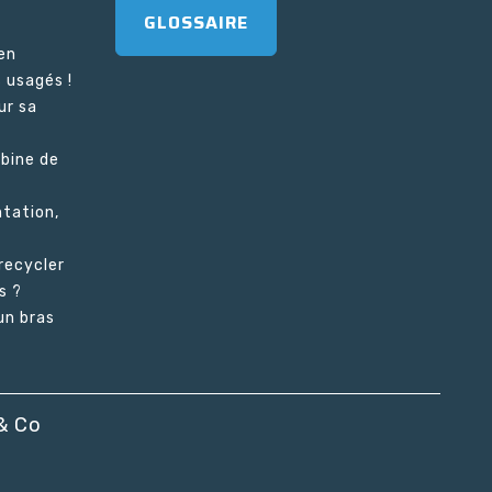
GLOSSAIRE
en
 usagés !
ur sa
bine de
tation,
recycler
s ?
n bras
 & Co