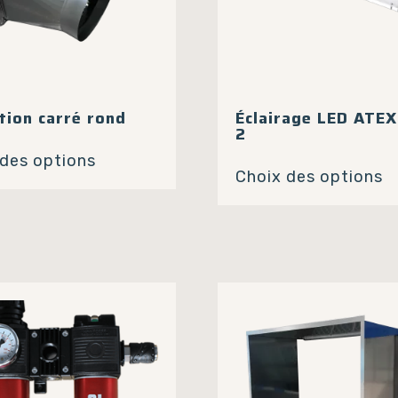
tion carré rond
Éclairage LED ATE
2
Ce
C
 des options
produit
Choix des options
p
a
a
plusieurs
p
variations.
va
Les
L
options
o
peuvent
p
être
ê
choisies
c
sur
s
la
la