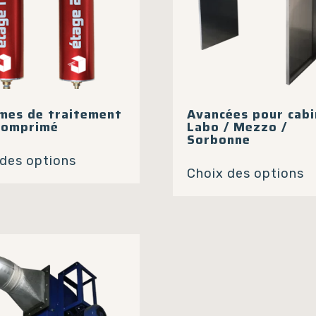
page
p
du
d
produit
p
mes de traitement
Avancées pour cabi
 comprimé
Labo / Mezzo /
Sorbonne
Ce
C
 des options
produit
Choix des options
p
a
a
plusieurs
p
variations.
va
Les
L
options
o
peuvent
p
être
ê
choisies
c