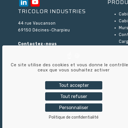
LinkedIn
YouTube
PRODU
la
Channel
TRICOLOR INDUSTRIES
page
Cabi
du
Cabi
44 rue Vaucanson
produit
Murs
69150 Décines-Charpieu
Cont
Car
Contactez-nous
Cabi
Sor
Recy
Ce site utilise des cookies et vous donne le contrôle
Agit
ceux que vous souhaitez activer
pein
Tout accepter
Tout refuser
Personnaliser
Tric
Politique de confidentialité