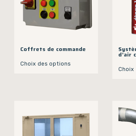
Coffrets de commande
Systè
d’air
Ce
Choix des options
produit
Choix
a
plusieurs
variations.
Les
options
peuvent
être
choisies
sur