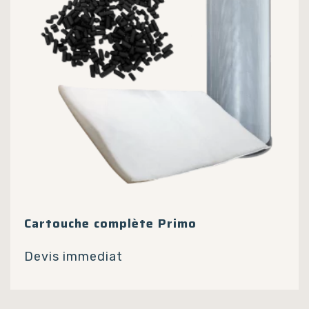
choisies
sur
la
page
du
produit
Cartouche complète Primo
Devis immediat