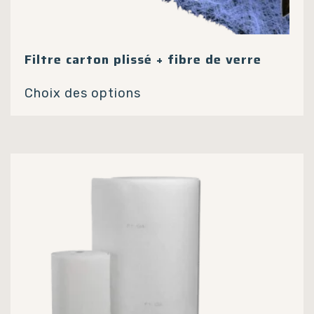
Filtre carton plissé + fibre de verre
Ce
Choix des options
produit
a
plusieurs
variations.
Les
options
peuvent
être
choisies
sur
la
page
du