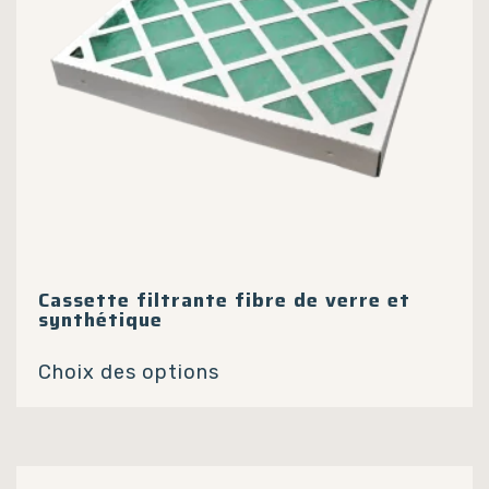
Cassette filtrante fibre de verre et
synthétique
Ce
Choix des options
produit
a
plusieurs
variations.
Les