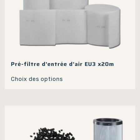
produit
Pré-filtre d’entrée d’air EU3 x20m
Ce
Choix des options
produit
a
plusieurs
variations.
Les
options
peuvent
être