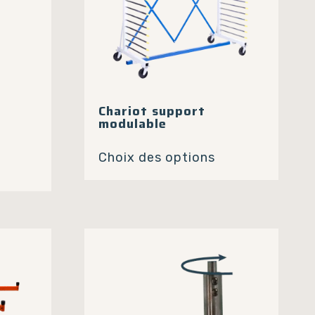
du
produit
Chariot support
modulable
Ce
Choix des options
produit
a
plusieurs
variations.
Les
options
peuvent
être
choisies
sur