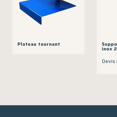
la
page
du
produit
Plateau tournant
Suppo
inox 2
Devis