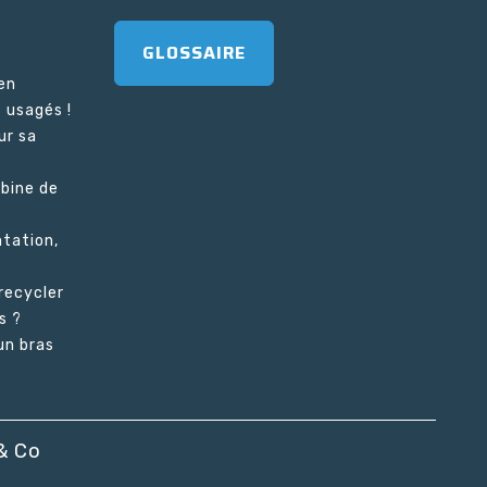
GLOSSAIRE
en
 usagés !
ur sa
bine de
tation,
recycler
s ?
n bras
 & Co