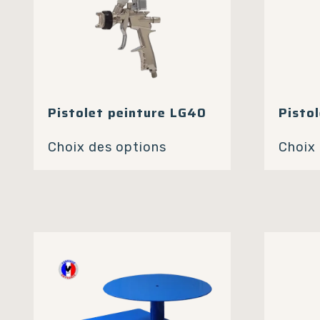
Pistolet peinture LG40
Pisto
Ce
Choix des options
Choix
produit
a
plusieurs
variations.
Les
options
peuvent
être
choisies
sur