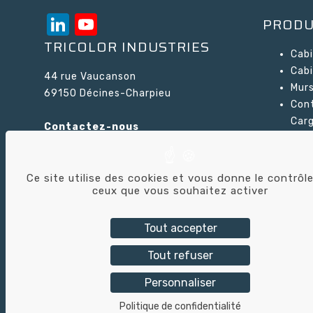
LinkedIn
YouTube
PRODU
Channel
TRICOLOR INDUSTRIES
Cabi
Cabi
44 rue Vaucanson
Murs
69150 Décines-Charpieu
Cont
Car
Contactez-nous
Cabi
Sor
Recy
Ce site utilise des cookies et vous donne le contrôle
Agit
ceux que vous souhaitez activer
pein
Tout accepter
Tout refuser
Personnaliser
Tric
Politique de confidentialité