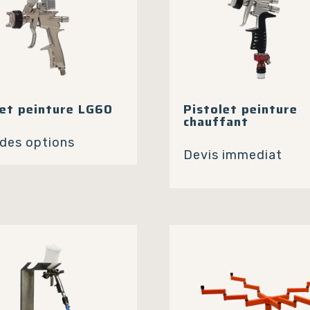
let peinture LG60
Pistolet peinture
chauffant
Ce
 des options
produit
Devis immediat
a
plusieurs
variations.
Les
options
peuvent
être
choisies
sur