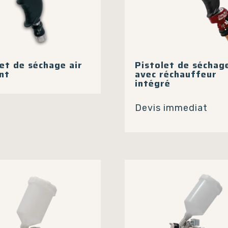
p
d
p
et de séchage air
Pistolet de séchag
nt
avec réchauffeur
intégré
Devis immediat