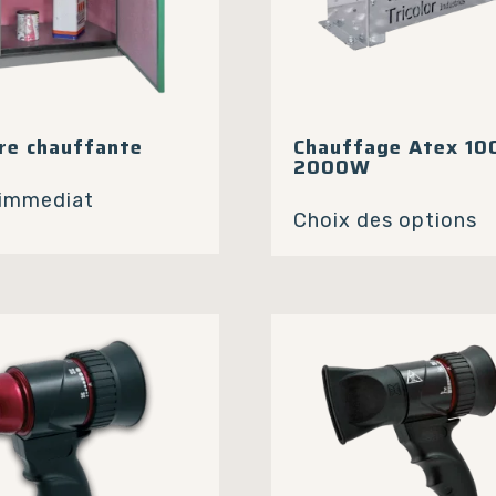
re chauffante
Chauffage Atex 10
2000W
C
 immediat
Choix des options
p
a
p
va
L
o
p
ê
c
s
la