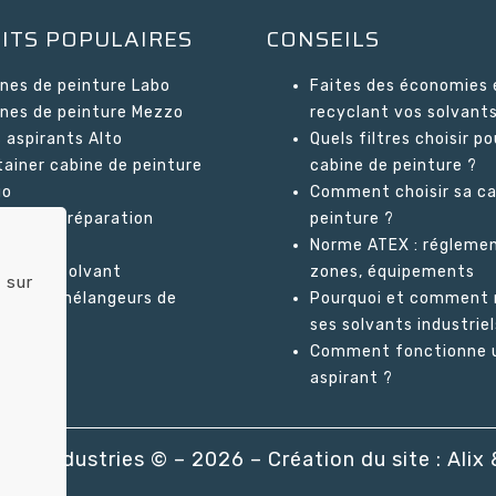
ITS POPULAIRES
CONSEILS
nes de peinture Labo
Faites des économies 
nes de peinture Mezzo
recyclant vos solvants
 aspirants Alto
Quels filtres choisir po
ainer cabine de peinture
cabine de peinture ?
go
Comment choisir sa ca
nes de préparation
peinture ?
bonne
Norme ATEX : réglemen
cleurs solvant
zones, équipements
 sur
ateurs mélangeurs de
Pourquoi et comment 
ture
ses solvants industriel
Comment fonctionne u
aspirant ?
olor Industries © – 2026 – Création du site :
Alix