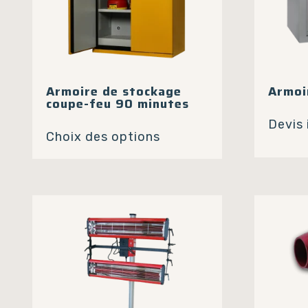
Armoire de stockage
Armoi
coupe-feu 90 minutes
Ce
Devis
Choix des options
produit
a
plusieurs
variations.
Les
options
peuvent
être
choisies
sur
la