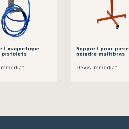
la
page
du
produit
rt magnétique
Support pour pièce
 pistolets
peindre multibras
 immediat
Devis immediat