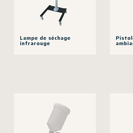
page
du
produit
Lampe de séchage
Pistol
infrarouge
ambia