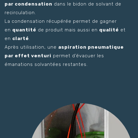
par condensation
dans le bidon de solvant de
recirculation.
La condensation récupérée permet de gagner
en
quantité
de produit mais aussi en
qualité
et
en
clarté
.
Après utilisation, une
aspiration pneumatique
par effet venturi
permet d’évacuer les
émanations solvantées restantes.