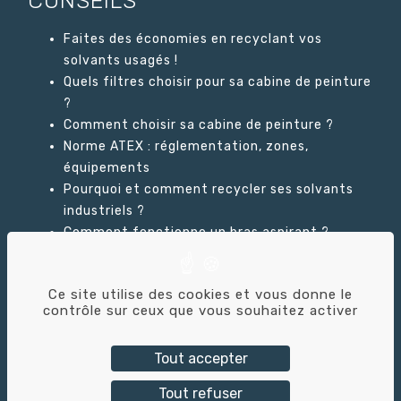
CONSEILS
Faites des économies en recyclant vos
solvants usagés !
Quels filtres choisir pour sa cabine de peinture
?
Comment choisir sa cabine de peinture ?
Norme ATEX : réglementation, zones,
équipements
Pourquoi et comment recycler ses solvants
industriels ?
Comment fonctionne un bras aspirant ?
Ce site utilise des cookies et vous donne le
GLOSSAIRE
contrôle sur ceux que vous souhaitez activer
Tout accepter
Tout refuser
Tricolor Industries © – 2026 – Création du site :
Alix