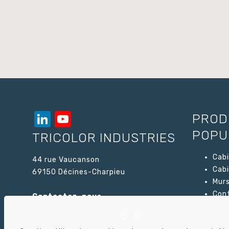
LinkedIn
YouTube
PROD
Channel
POPU
TRICOLOR INDUSTRIES
Cabi
44 rue Vaucanson
Cabi
69150 Décines-Charpieu
Murs
Cont
Contactez-nous
Car
Cabi