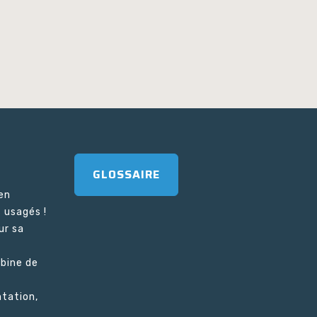
GLOSSAIRE
en
 usagés !
ur sa
bine de
tation,