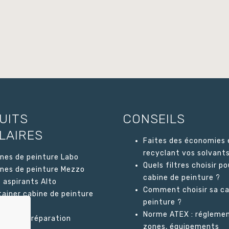
UITS
CONSEILS
LAIRES
Faites des économies 
recyclant vos solvants
nes de peinture Labo
Quels filtres choisir po
nes de peinture Mezzo
cabine de peinture ?
 aspirants Alto
Comment choisir sa ca
ainer cabine de peinture
peinture ?
go
Norme ATEX : réglemen
nes de préparation
zones, équipements