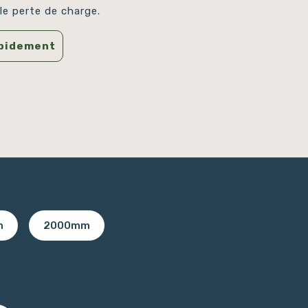
le perte de charge.
apidement
m
2000mm