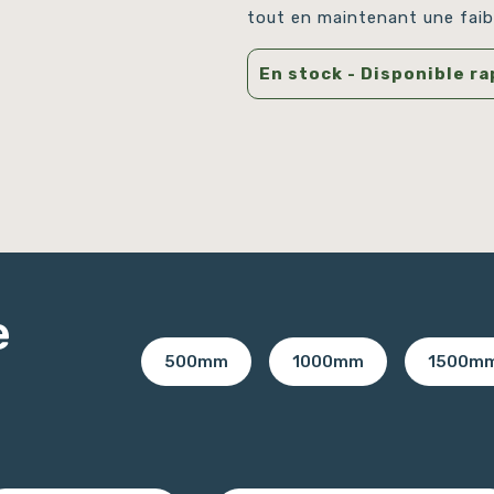
tout en maintenant une faib
En stock - Disponible r
e
500mm
1000mm
1500m