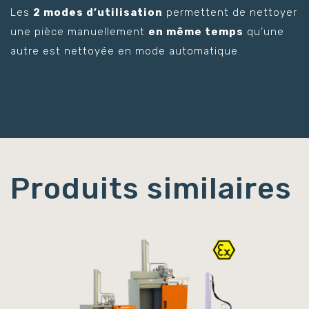
Les
2 modes d’utilisation
permettent de nettoyer
une pièce manuellement
en même temps
qu’une
autre est nettoyée en mode automatique.
Produits similaires