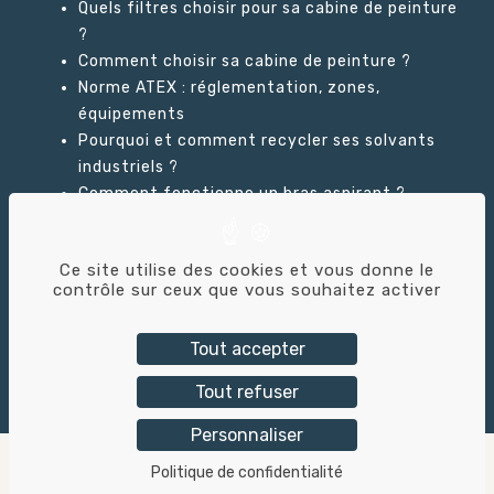
Quels filtres choisir pour sa cabine de peinture
?
Comment choisir sa cabine de peinture ?
Norme ATEX : réglementation, zones,
équipements
Pourquoi et comment recycler ses solvants
industriels ?
Comment fonctionne un bras aspirant ?
Ce site utilise des cookies et vous donne le
GLOSSAIRE
contrôle sur ceux que vous souhaitez activer
Tout accepter
Tout refuser
Tricolor Industries © – 2026 – Création du site :
Alix
& Co
Personnaliser
Mentions légales
–
Politique de confidentialité
–
Politique de confidentialité
contact
Accessibilité