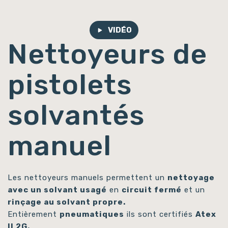
VIDÉO
Nettoyeurs de
pistolets
solvantés
manuel
Les nettoyeurs manuels permettent un
nettoyage
avec un solvant usagé
en
circuit fermé
et un
rinçage au solvant propre.
Entièrement
pneumatiques
ils sont certifiés
Atex
II 2G.