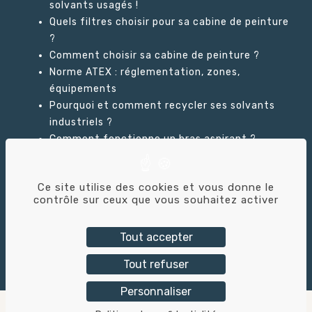
solvants usagés !
Quels filtres choisir pour sa cabine de peinture
?
Comment choisir sa cabine de peinture ?
Norme ATEX : réglementation, zones,
équipements
Pourquoi et comment recycler ses solvants
industriels ?
Comment fonctionne un bras aspirant ?
Ce site utilise des cookies et vous donne le
GLOSSAIRE
contrôle sur ceux que vous souhaitez activer
Tout accepter
Tout refuser
Tricolor Industries © – 2026 – Création du site :
Alix
& Co
Personnaliser
Mentions légales
–
Politique de confidentialité
–