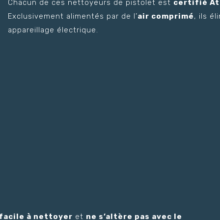
Chacun de ces nettoyeurs de pistolet est
certifié At
Exclusivement alimentés par de l’
air comprimé
, ils 
appareillage électrique.
facile à nettoyer
et
ne s’altère pas avec le