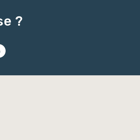
se ?
s