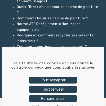
solvants usagés !
Quels filtres choisir pour sa cabine de peinture
?
Comment choisir sa cabine de peinture ?
Norme ATEX : réglementation, zones,
équipements
Pourquoi et comment recycler ses solvants
industriels ?
Comment fonctionne un bras aspirant ?
Ce site utilise des cookies et vous donne le
GLOSSAIRE
contrôle sur ceux que vous souhaitez activer
Tout accepter
Tout refuser
Tricolor Industries © – 2026 – Création du site :
Alix
& Co
Personnaliser
Mentions légales
–
Politique de confidentialité
–