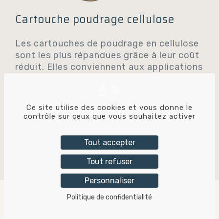
Cartouche poudrage cellulose
Les cartouches de poudrage en cellulose
sont les plus répandues grâce à leur coût
réduit. Elles conviennent aux applications
standards mais présentent certaines
limites : elles sont plus fragiles, isolantes
et leur décolmatage est généralement
Ce site utilise des cookies et vous donne le
moins efficace.
contrôle sur ceux que vous souhaitez activer
Pour une utilisation plus intensive ou pour
Tout accepter
optimiser la durée de vie de votre
installation, d'autres médias filtrants
Tout refuser
sont disponibles :
Personnaliser
-
En polyester
: De plus en plus utilisée,
Politique de confidentialité
elle peut être lavée au nettoyeur haute
contact
pression, se décolmate facilement et est