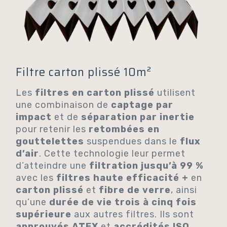
Filtre carton plissé 10m²
Les
filtres en carton plissé
utilisent
une combinaison de
captage par
impact
et de
séparation par inertie
pour retenir les
retombées en
gouttelettes
suspendues dans le
flux
d’air
. Cette technologie leur permet
d’atteindre une
filtration jusqu’à 99 %
avec les
filtres haute efficacité +
en
carton plissé
et
fibre de verre
, ainsi
qu’une
durée de vie trois à cinq fois
supérieure
aux autres filtres. Ils sont
approuvés ATEX
et
accrédités ISO
.