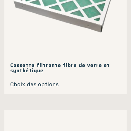
Cassette filtrante fibre de verre et
synthétique
Ce
Choix des options
produit
a
plusieurs
variations.
Les
options
peuvent