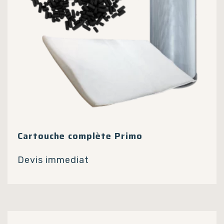
page
du
produit
Cartouche complète Primo
Devis immediat