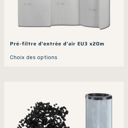
Pré-filtre d’entrée d’air EU3 x20m
Ce
Choix des options
produit
a
plusieurs
variations.
Les
options
peuvent
être
choisies
sur
la