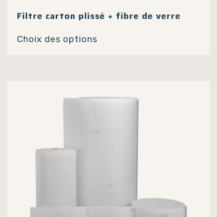
Filtre carton plissé + fibre de verre
Ce
Choix des options
produit
a
plusieurs
variations.
Les
options
peuvent
être
choisies
sur
la
page
du
produit