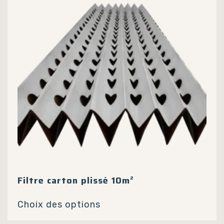
être
choisies
sur
la
page
du
produit
Filtre carton plissé 10m²
Ce
Choix des options
produit
a